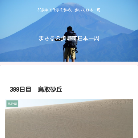
30前半で仕事を辞め、歩いて日本一周
まさるの歩いて日本一周
399日目 鳥取砂丘
鳥取編