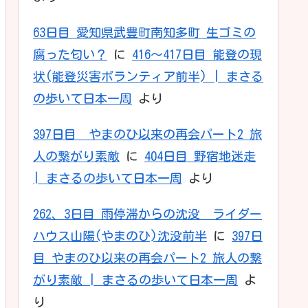
63日目 愛知県武豊町南知多町 生ゴミの
腐った匂い？
に
416〜417日目 能登の現
状(能登災害ボランティア前半) | まさる
の歩いて日本一周
より
397日目 やまのひ以来の再会パート2 旅
人の繋がり素敵
に
404日目 野宿地迷走
| まさるの歩いて日本一周
より
262、3日目 雨停滞からの沈没 ライダー
ハウス山陽(やまのひ)沈没前半
に
397日
目 やまのひ以来の再会パート2 旅人の繋
がり素敵 | まさるの歩いて日本一周
よ
り