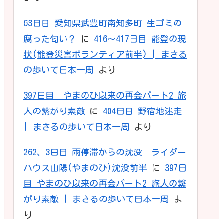
63日目 愛知県武豊町南知多町 生ゴミの
腐った匂い？
に
416〜417日目 能登の現
状(能登災害ボランティア前半) | まさる
の歩いて日本一周
より
397日目 やまのひ以来の再会パート2 旅
人の繋がり素敵
に
404日目 野宿地迷走
| まさるの歩いて日本一周
より
262、3日目 雨停滞からの沈没 ライダー
ハウス山陽(やまのひ)沈没前半
に
397日
目 やまのひ以来の再会パート2 旅人の繋
がり素敵 | まさるの歩いて日本一周
よ
り