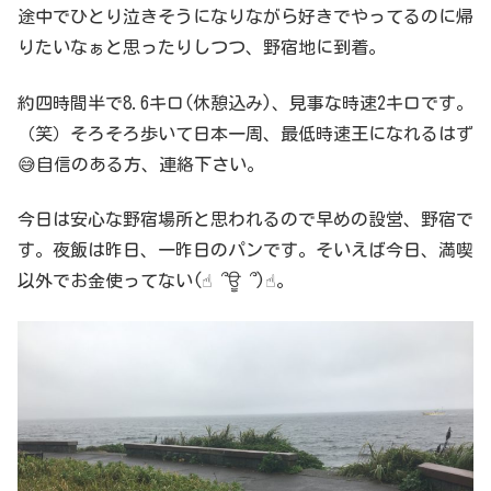
途中でひとり泣きそうになりながら好きでやってるのに帰
りたいなぁと思ったりしつつ、野宿地に到着。
約四時間半で8.6キロ(休憩込み)、見事な時速2キロです。
（笑）そろそろ歩いて日本一周、最低時速王になれるはず
😅自信のある方、連絡下さい。
今日は安心な野宿場所と思われるので早めの設営、野宿で
す。夜飯は昨日、一昨日のパンです。そいえば今日、満喫
以外でお金使ってない(☝︎ ՞ਊ ՞)☝︎。