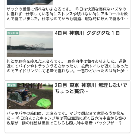
ザックの重量に慣れないまさるです。 昨日は快適な寝床なハズなの
に寝れず…仕事している時にストレスや眠れない時にアルコールを飲
んで寝ていました。仕事やめてからも寝酒、暇な時に飲んで寝る生活
していた為か寝れないです。ちなみに日本一周してからは飲...
4日目 神奈川 グダグダな１日
神奈川編
何とか野宿を終えたまさるです。 野宿自体は色々ありました。道路
近くてバイクやトラックうるさかったり、公衆トイレが近くにあった
のでアイドリングしてる音で寝れない。一番ひどかったのは時計がて
っぺんを回った頃に縄跳びの音がリズムよく、乾いた歩道に...
2日目 東京 神奈川 無理しないで
東京編
ちょっと贅沢…
バッキバキの筋肉痛、まさるです。マジで朝起きて家帰ろうか悩ん
だ… 昨日泊まったキャンプ場は羽田空港に近く四六時中空から音の
攻撃が…隣の施設は重機でこちらも四六時中爆音 バックブザー？音
が酷い 600円と安いしトイレ、洗い場、机椅子等あるけど...